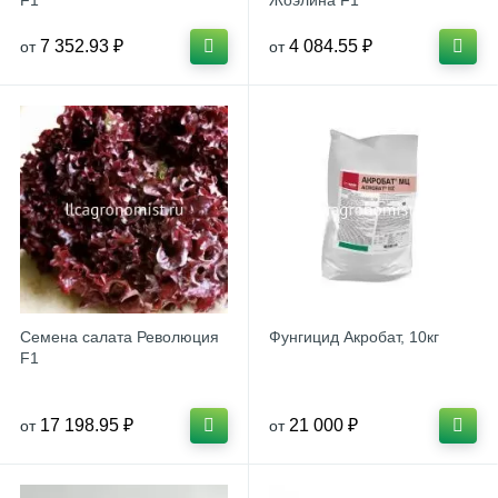
F1
Жоэлина F1
7 352.93 ₽
4 084.55 ₽
от
от
Семена салата Революция
Фунгицид Акробат, 10кг
F1
17 198.95 ₽
21 000 ₽
от
от