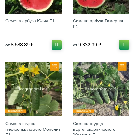
Семена арбуза Юлия F1
Семена арбуза Тамерлан
F1
8 688.89 ₽
9 332.39 ₽
от
от
Семена огурца
Семена огурца
пчелоопыляемого Монолит
партенокарпического