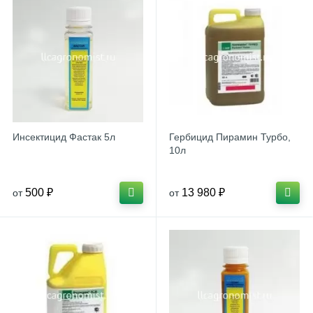
Инсектицид Фастак 5л
Гербицид Пирамин Турбо,
10л
500 ₽
13 980 ₽
от
от