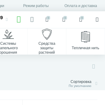
дки
Режим работы
Оплата и доставка
49
0
0
0
Системы
Средства
капельного
защиты
Тепличная нить
орошения
растений
37
Сортировка
По умолчанию