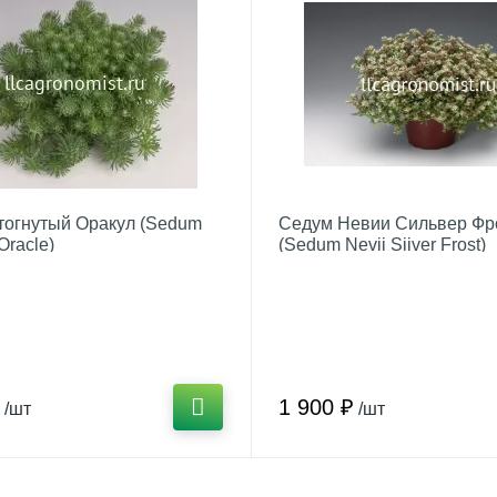
тогнутый Оракул (Sedum
Седум Невии Сильвер Фр
Oracle)
(Sedum Nevii Siiver Frost)
1 900 ₽
/шт
/шт