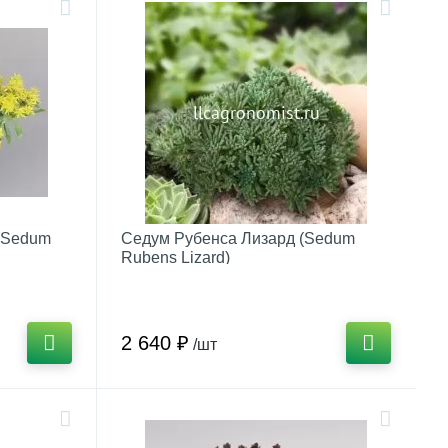
(Sedum
Седум Рубенса Лизард (Sedum
Rubens Lizard)
2 640 ₽
/шт