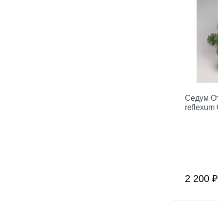
Седум О
reflexum 
2 200 ₽