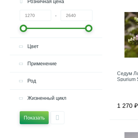
Розничная цена
-
Цвет
Применение
Седум Л
Spurium 
Род
Жизненный цикл
1 270 ₽
Показать