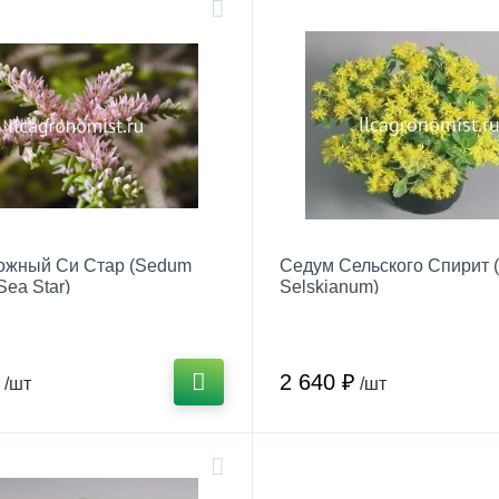
ожный Си Стар (Sedum
Седум Сельского Спирит 
Sea Star)
Selskianum)
2 640 ₽
/шт
/шт