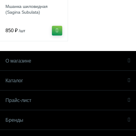
Мшанка шиловидная
(Sagina Subulata)
850 ₽
/шт
О магазине
Каталог
Прайс-лист
Бренды