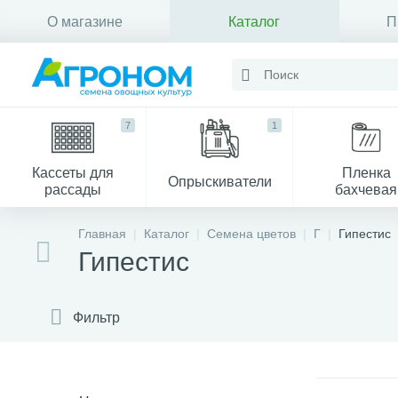
О магазине
Каталог
П
Контакты
7
1
Кассеты для
Пленка
Опрыскиватели
рассады
бахчевая
Главная
Каталог
Семена цветов
Г
Гипестис
Гипестис
Фильтр