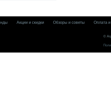
енды
Акции и скидки
Обзоры и советы
Оплата и
© Аг
Поли