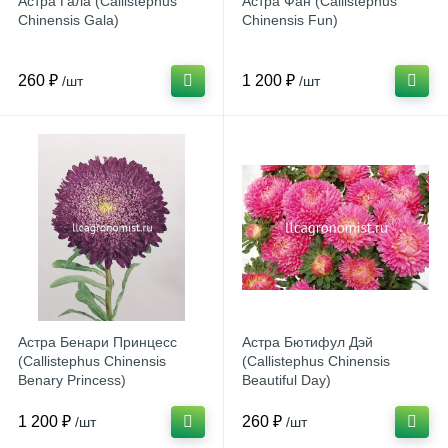
Астра Гала (Callistephus
Астра Фан (Callistephus
Chinensis Gala)
Chinensis Fun)
260 ₽
1 200 ₽
/шт
/шт
Астра Бенари Принцесс
Астра Бютифул Дэй
(Callistephus Chinensis
(Callistephus Chinensis
Benary Princess)
Beautiful Day)
1 200 ₽
260 ₽
/шт
/шт