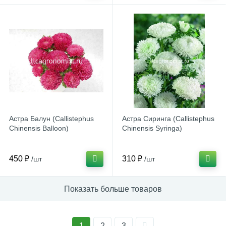
Астра Балун (Callistephus
Астра Сиринга (Callistephus
Chinensis Balloon)
Chinensis Syringa)
450 ₽
310 ₽
/шт
/шт
Показать больше товаров
1
2
3