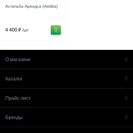
Астильба Арендса (Astilba)
4 400 ₽
/шт
О магазине
Каталог
Прайс-лист
Бренды