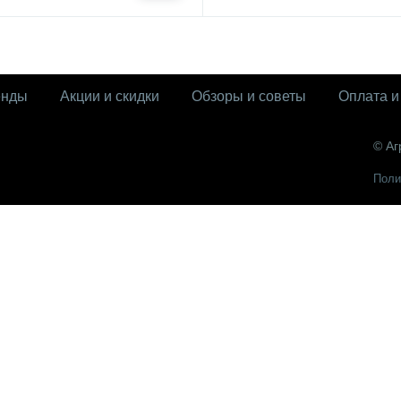
енды
Акции и скидки
Обзоры и советы
Оплата и
© Аг
Поли