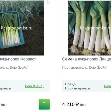
лука-порея Форрест
Семена лука-порея Ланце
тель: Bejo (Бейо)
Производитель: Bejo (Бейо)
Бренд/
Bejo (Бейо)
Bejo
дитель
Производитель
4 210 ₽
/шт
/шт