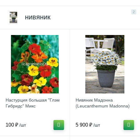
2
НИВЯНИК
Настурция большая "Глэм
Нивяник Мадонна
Гибридс" Микс
(Leucanthemum Madonna)
100 ₽
5 900 ₽
/шт
/шт