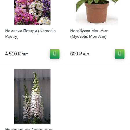
Немезия Поэтри (Nemesia
Незабудка Мон Ами
Poetry)
(Myosotis Mon Ami)
4 510 ₽
600 ₽
/шт
/шт
Наперстянка Далмантин