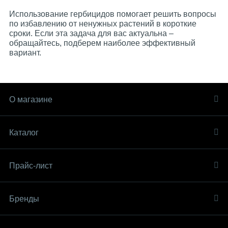
Использование гербицидов помогает решить вопросы
по избавлению от ненужных растений в короткие
сроки. Если эта задача для вас актуальна –
обращайтесь, подберем наиболее эффективный
вариант.
О магазине
Каталог
Прайс-лист
Бренды