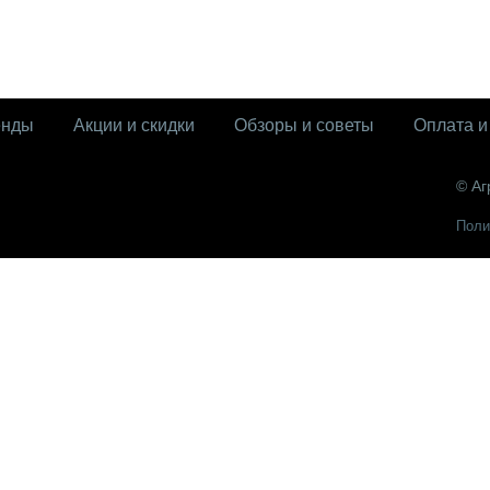
енды
Акции и скидки
Обзоры и советы
Оплата и
© Аг
Поли