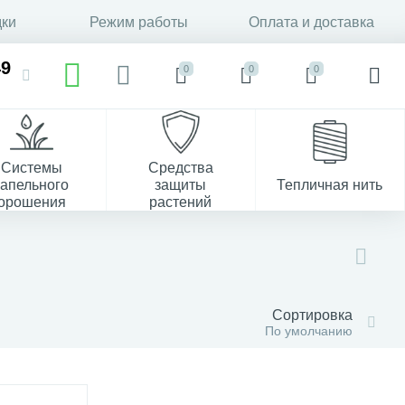
дки
Режим работы
Оплата и доставка
49
0
0
0
Системы
Средства
капельного
защиты
Тепличная нить
орошения
растений
37
Сортировка
По умолчанию