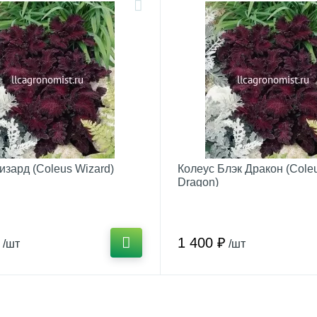
изард (Coleus Wizard)
Колеус Блэк Дракон (Cole
Dragon)
1 400 ₽
/шт
/шт