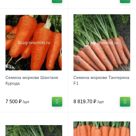
Семена моркови Шантане
Семена моркови Тангерина
Курода
F1
7 500 ₽
8 819.70 ₽
/шт
/шт