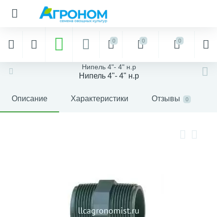
0
0
0
Нипель 4"- 4" н.р
Нипель 4"- 4" н.р
Описание
Характеристики
Отзывы
0