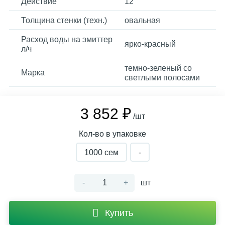
Действие
12
Толщина стенки (техн.)
овальная
Расход воды на эмиттер
ярко-красный
л/ч
темно-зеленый со
Марка
светлыми полосами
3 852 ₽
/шт
Кол-во в упаковке
1000 cем
-
-
+
шт
Купить