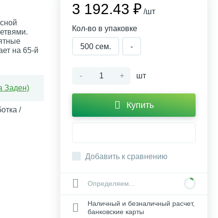
3 192.43 ₽
/шт
асной
Кол-во в упаковке
етвями.
ятные
500 сем.
-
ет на 65-й
-
+
шт
а Заден)
Купить
отка /
Добавить к сравнению
Определяем...
Наличный и безналичный расчет,
банковские карты