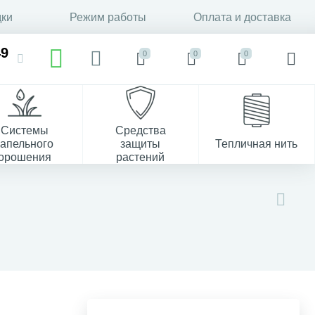
дки
Режим работы
Оплата и доставка
49
0
0
0
Системы
Средства
капельного
защиты
Тепличная нить
орошения
растений
37