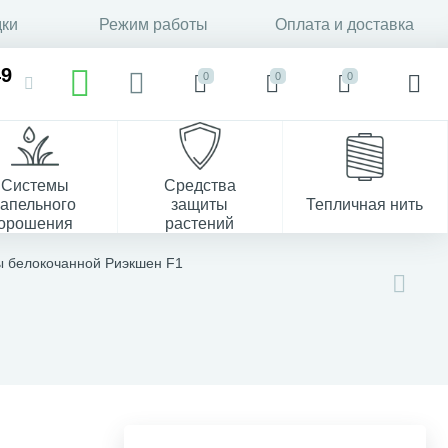
дки
Режим работы
Оплата и доставка
49
0
0
0
Системы
Средства
капельного
защиты
Тепличная нить
орошения
растений
37
ы белокочанной Риэкшен F1