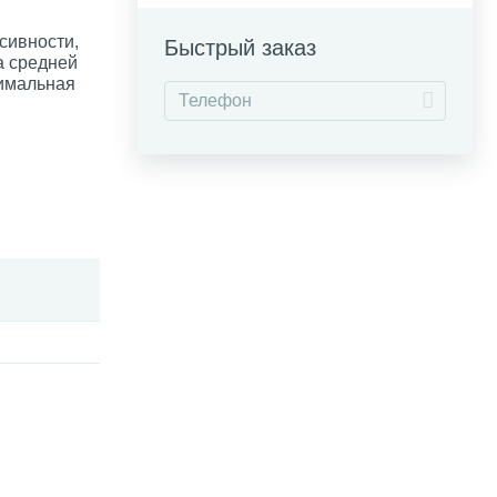
сивности,
Быстрый заказ
а средней
симальная
яданию