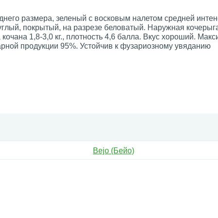
днего размера, зеленый с восковым налетом средней интен
углый, покрытый, на разрезе беловатый. Наружная кочерыг
кочана 1,8-3,0 кг., плотность 4,6 балла. Вкус хороший. Мак
д товарной продукции 95%. Устойчив к фузариозному ув
Bejo (Бейо)