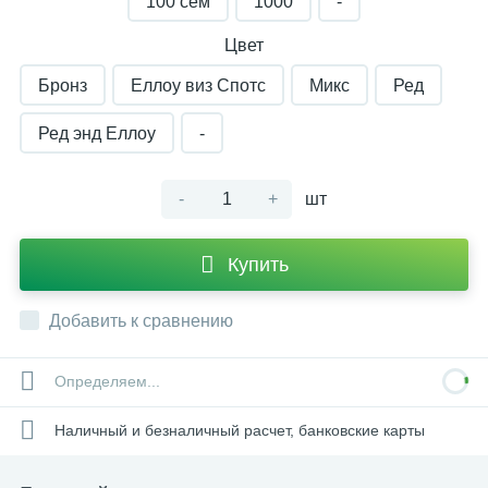
100 сем
1000
-
Цвет
Бронз
Еллоу виз Спотс
Микс
Ред
Ред энд Еллоу
-
-
+
шт
Купить
Добавить к сравнению
Определяем...
Наличный и безналичный расчет, банковские карты