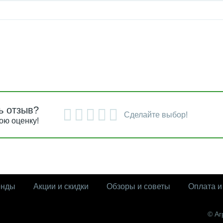
ь отзыв?
Сделайте выбор!
ою оценку!
енды
Акции и скидки
Обзоры и советы
Оплата и
© Аг