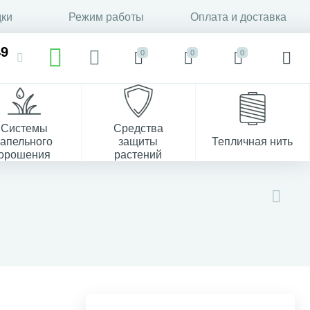
дки
Режим работы
Оплата и доставка
49
0
0
0
Системы
Средства
капельного
защиты
Тепличная нить
орошения
растений
37