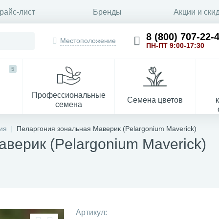
райс-лист
Бренды
Акции и ски
8 (800) 707-22-
Местоположение
ПН-ПТ 9:00-17:30
5
Профессиональные
Семена цветов
семена
ия
Пеларгония зональная Маверик (Pelargonium Maverick)
верик (Pelargonium Maverick)
Укрывной материал
Артикул: