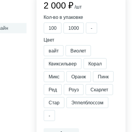
2 000 ₽
/шт
Кол-во в упаковке
айн
100
1000
-
Цвет
вайт
Виолет
Квиксильвер
Корал
Микс
Оранж
Пинк
Ред
Роуз
Скарлет
Стар
Эппелблоссом
-