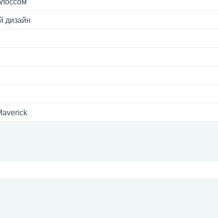
блоссом
 дизайн
Maverick