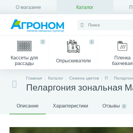
О магазине
Каталог
П
Контакты
7
1
Кассеты для
Пленка
Опрыскиватели
рассады
бахчевая
Главная
Каталог
Семена цветов
П
Пеларгон
Пеларгония зональная Ма
Описание
Характеристики
Отзывы
0