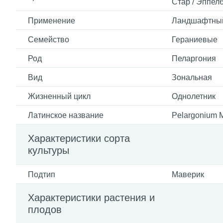
Стар / Эппел
Применение
Ландшафтный
Семейство
Гераниевые
Род
Пеларгония
Вид
Зональная
Жизненный цикл
Однолетник
Латинское название
Pelargonium 
Характеристики сорта
культуры
Подтип
Маверик
Характеристики растения и
плодов