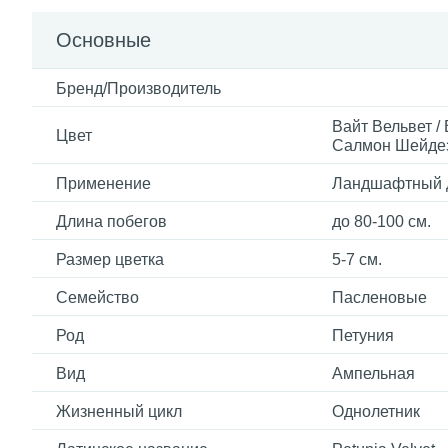
Основные
Бренд/Производитель
Вайт Вельвет / 
Цвет
Салмон Шейдез
Применение
Ландшафтный 
Длина побегов
до 80-100 см.
Размер цветка
5-7 см.
Семейство
Пасленовые
Род
Петуния
Вид
Ампельная
Жизненный цикл
Однолетник