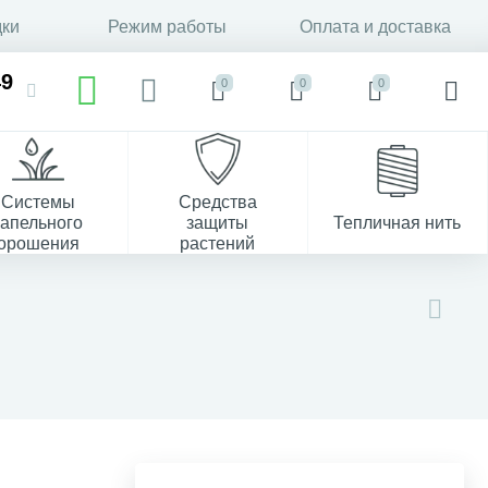
дки
Режим работы
Оплата и доставка
49
0
0
0
Системы
Средства
капельного
защиты
Тепличная нить
орошения
растений
37