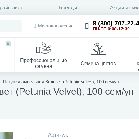
райс-лист
Бренды
Акции и ски
8 (800) 707-22-
Местоположение
ПН-ПТ 9:00-17:30
5
Профессиональные
Семена цветов
семена
Петуния ампельная Вельвет (Petunia Velvet), 100 сем/уп
т (Petunia Velvet), 100 сем/уп
Укрывной материал
Артикул: