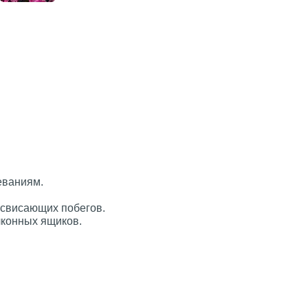
еваниям.
 свисающих побегов.
лконных ящиков.