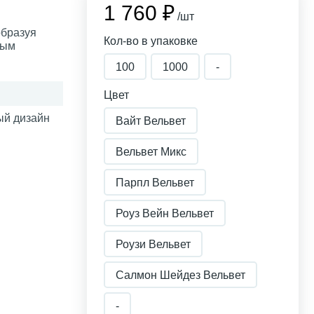
1 760 ₽
/шт
образуя
Кол-во в упаковке
вым
100
1000
-
Цвет
й дизайн
Вайт Вельвет
Вельвет Микс
Парпл Вельвет
Роуз Вейн Вельвет
Роузи Вельвет
Салмон Шейдез Вельвет
-