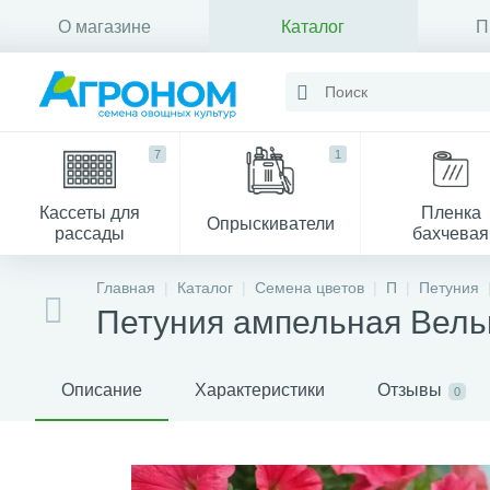
О магазине
Каталог
П
Контакты
7
1
Кассеты для
Пленка
Опрыскиватели
рассады
бахчевая
Главная
Каталог
Семена цветов
П
Петуния
Петуния ампельная Вельве
Описание
Характеристики
Отзывы
0