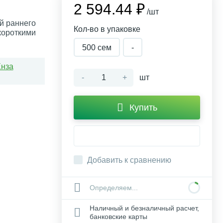
2 594.44 ₽
/шт
й раннего
Кол-во в упаковке
 короткими
500 сем
-
Енза
-
+
шт
Купить
Добавить к сравнению
Определяем...
Наличный и безналичный расчет,
банковские карты