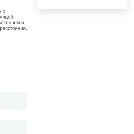
ных
ожицей,
весеннем и
 расстояния.