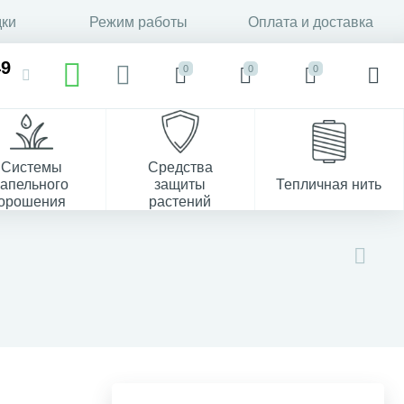
дки
Режим работы
Оплата и доставка
49
0
0
0
Системы
Средства
капельного
защиты
Тепличная нить
орошения
растений
37