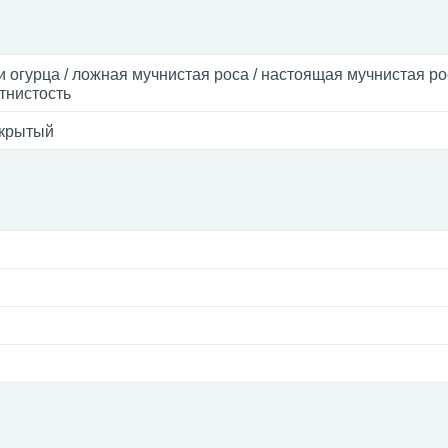
и огурца / ложная мучнистая роса / настоящая мучнистая ро
тнистость
ткрытый