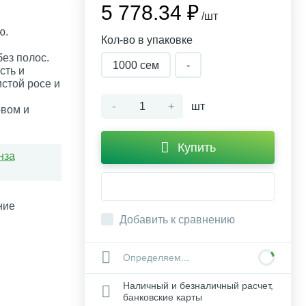
5 778.34 ₽
/шт
ю.
Кол-во в упаковке
без полос.
1000 сем
-
сть и
истой росе и
-
+
шт
вом и
Купить
нза
ние
Добавить к сравнению
Определяем...
Наличный и безналичный расчет,
банковские карты