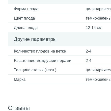
Форма плода
цилиндричес
Цвет плода
темно-зелен
Длина плода
12-14 см
Другие параметры
Количество плодов на ветке
2-4
Расстояние между эмиттерами
2-4
Толщина стенки (техн.)
цилиндричес
Марка
темно-зелен
Отзывы