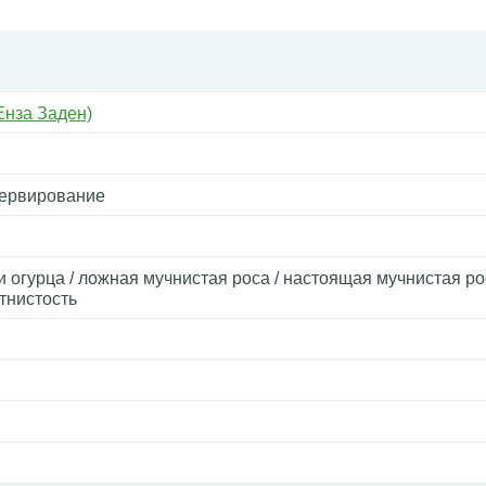
Енза Заден)
сервирование
и огурца / ложная мучнистая роса / настоящая мучнистая ро
тнистость