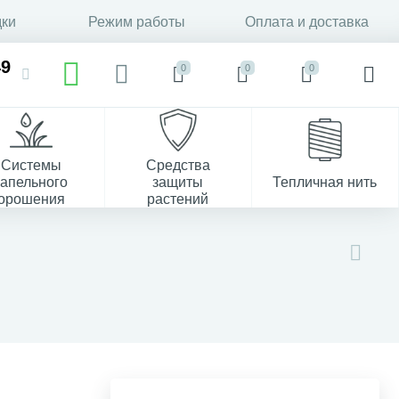
дки
Режим работы
Оплата и доставка
49
0
0
0
Системы
Средства
капельного
защиты
Тепличная нить
орошения
растений
37