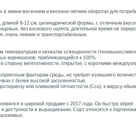
 в зимне-весеннем и весенне-летнем оборотах для потреб
 длиной 9-12 см, цилиндрической формы, с отличным вкусо
янцевые, без воскового налета, длительное время не перер
я, очень лежкие и транспортабельные.
м температурам и нехватке освещенности (теневыносливос
рных корнишонов, приближающийся к 100%.
 сторону вегетативности, открытое, с короткими междоузл
гоприятным факторам среды, не требует излишнего количес
очвах с более высокой засоленностью.
доспориозу или оливковой пятнистости (Ccu), к вирусу обы
появился в широкой продаже с 2017 года. Он быстро обрел
 и доступности в выращивании. Сорт относится к партенока
насекомых.