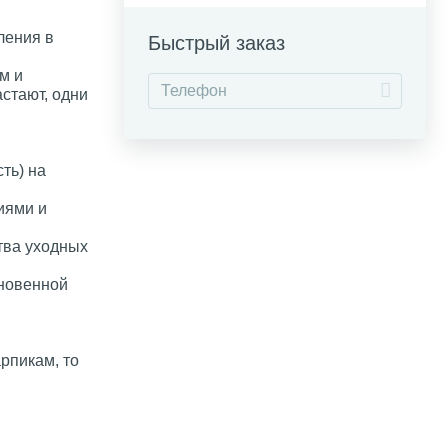
ления в
Быстрый заказ
м и
астают, одни
ть) на
иями и
тва уходных
кновенной
рпикам, то