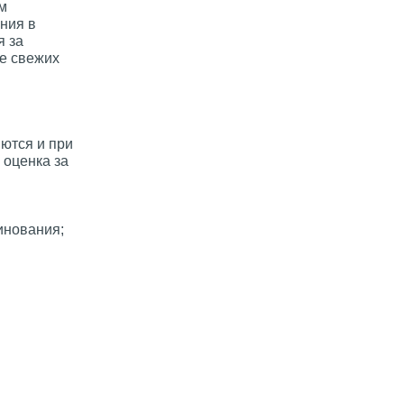
м
ния в
я за
е свежих
яются и при
 оценка за
инования;