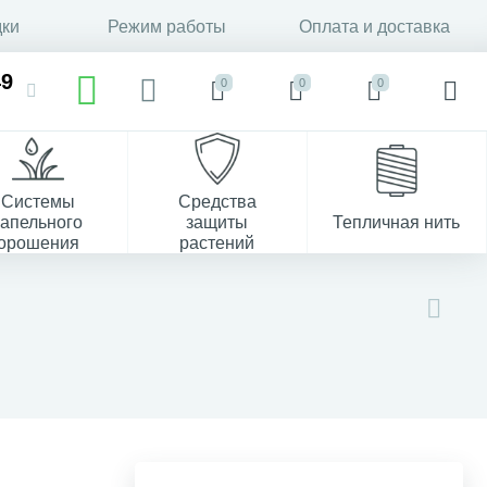
дки
Режим работы
Оплата и доставка
49
0
0
0
Системы
Средства
капельного
защиты
Тепличная нить
орошения
растений
37