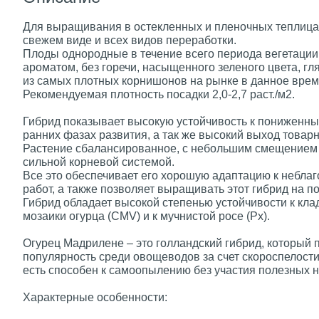
Для выращивания в остекленных и пленочных теплицах
свежем виде и всех видов переработки.
Плоды однородные в течение всего периода вегетации,
ароматом, без горечи, насыщенного зеленого цвета, гл
из самых плотных корнишонов на рынке в данное врем
Рекомендуемая плотность посадки 2,0-2,7 раст./м2.
Гибрид показывает высокую устойчивость к пониженны
ранних фазах развития, а так же высокий выход това
Растение сбалансированное, с небольшим смещением в
сильной корневой системой.
Все это обеспечивает его хорошую адаптацию к небла
работ, а также позволяет выращивать этот гибрид на п
Гибрид обладает высокой степенью устойчивости к кла
мозаики огурца (CMV) и к мучнистой росе (Px).
Огурец Мадрилене – это голландский гибрид, который 
популярность среди овощеводов за счет скороспелости
есть способен к самоопылению без участия полезных 
Характерные особе​нности: