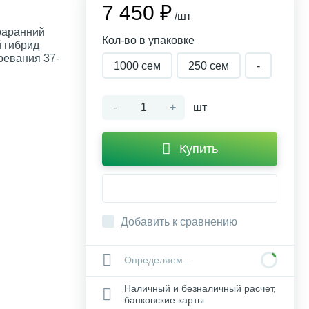
7 450 ₽
/шт
раранний
Кол-во в упаковке
 гибрид
ревания 37-
1000 сем
250 cем
-
-
+
шт
Купить
Добавить к сравнению
Определяем...
Наличный и безналичный расчет,
банковские карты