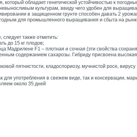
, который обладает генетической устойчивостью к погодны
невыносливым культурам, ввиду чего удобен для выращива
тивировании в защищенном грунте способен давать 2 урожа
выгодным для промышленного выращивания и сбыта на рынк
 следует также отметить:
ть до 15 кг плодов;
рца Мадрилене F1 – плотная и сочная (эти свойства сохран
ышенным содержанием сахарозы. Гибриду присвоена высокая
вковой пятнистости, кладоспориозу, мучнистой росе, вирусу
к для употребления в свежем виде, так и консервации, мар
вляем около 35 дней