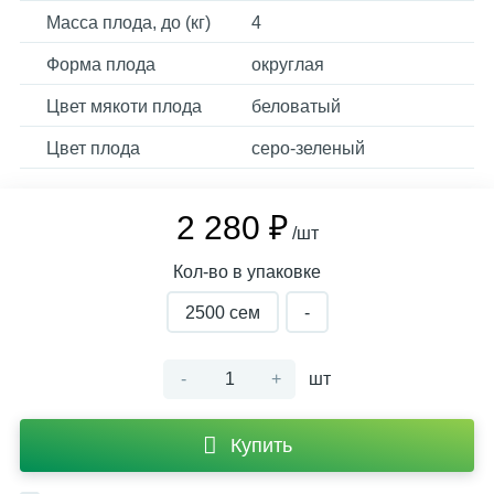
Масса плода, до (кг)
4
Форма плода
округлая
Цвет мякоти плода
беловатый
Цвет плода
серо-зеленый
2 280 ₽
/шт
Кол-во в упаковке
2500 cем
-
-
+
шт
Купить