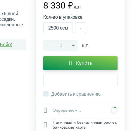
8 330 ₽
/шт
 76 дней.
Кол-во в упаковке
осадки.
ликолепные
2500 cем
-
(Бейо)
-
+
шт
Купить
Добавить к сравнению
Определяем...
Наличный и безналичный расчет,
банковские карты