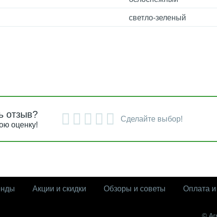
светло-зеленый
ь отзыв?
Сделайте выбор!
ою оценку!
енды
Акции и скидки
Обзоры и советы
Оплата и
© Аг