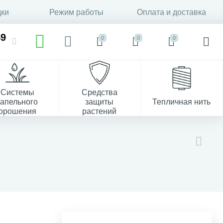
дки
Режим работы
Оплата и доставка
49
0
0
0
Системы
Средства
капельного
защиты
Тепличная нить
орошения
растений
37