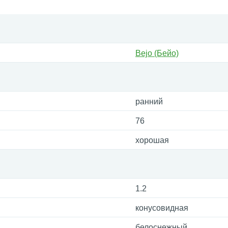
Bejo (Бейо)
ранний
76
хорошая
1.2
конусовидная
белоснежный