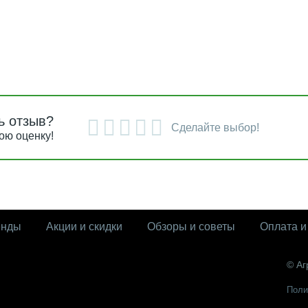
ь отзыв?
Сделайте выбор!
ою оценку!
енды
Акции и скидки
Обзоры и советы
Оплата и
© Аг
Поли