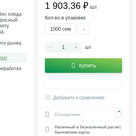
1 903.36 ₽
/шт
Вес плода
Кол-во в упаковке
красный.
ету.
1000 сем
-
д.
его рынка.
-
+
шт
ms)
Купить
реработка
Добавить к сравнению
Определяем...
Наличный и безналичный расчет,
банковские карты