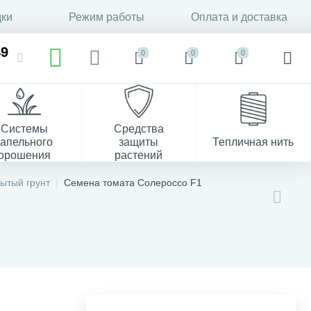
дки
Режим работы
Оплата и доставка
49
0
0
0
Системы
Средства
капельного
защиты
Тепличная нить
орошения
растений
37
ытый грунт
Семена томата Солероссо F1