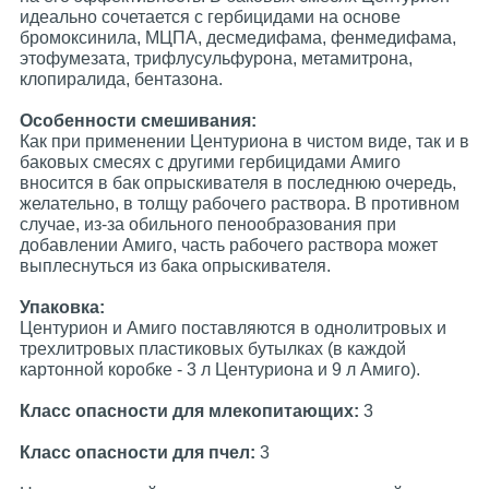
идеально сочетается с гербицидами на основе
бромоксинила, МЦПА, десмедифама, фенмедифама,
этофумезата, трифлусульфурона, метамитрона,
клопиралида, бентазона.
Особенности смешивания:
Как при применении Центуриона в чистом виде, так и в
баковых смесях с другими гербицидами Амиго
вносится в бак опрыскивателя в последнюю очередь,
желательно, в толщу рабочего раствора. В противном
случае, из-за обильного пенообразования при
добавлении Амиго, часть рабочего раствора может
выплеснуться из бака опрыскивателя.
Упаковка:
Центурион и Амиго поставляются в однолитровых и
трехлитровых пластиковых бутылках (в каждой
картонной коробке - 3 л Центуриона и 9 л Амиго).
Класс опасности для млекопитающих:
3
Класс опасности для пчел:
3