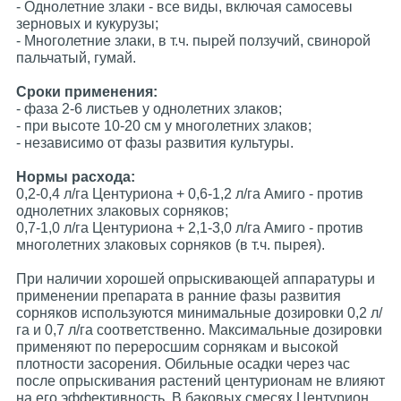
- Однолетние злаки - все виды, включая самосевы
зерновых и кукурузы;
- Многолетние злаки, в т.ч. пырей ползучий, свинорой
пальчатый, гумай.
Сроки применения:
- фаза 2-6 листьев у однолетних злаков;
- при высоте 10-20 см у многолетних злаков;
- независимо от фазы развития культуры.
Нормы расхода:
0,2-0,4 л/га Центуриона + 0,6-1,2 л/га Амиго - против
однолетних злаковых сорняков;
0,7-1,0 л/га Центуриона + 2,1-3,0 л/га Амиго - против
многолетних злаковых сорняков (в т.ч. пырея).
При наличии хорошей опрыскивающей аппаратуры и
применении препарата в ранние фазы развития
сорняков используются минимальные дозировки 0,2 л/
га и 0,7 л/га соответственно. Максимальные дозировки
применяют по переросшим сорнякам и высокой
плотности засорения. Обильные осадки через час
после опрыскивания растений центурионам не влияют
на его эффективность. В баковых смесях Центурион