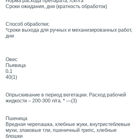
Норма расхода препарата, л,кг/га
Cроки ожидания, дни (кратность обработок)
Способ обработки;
*сроки выхода для ручных и механизированных работ,
дни
Овес
Пьявица
0,1
40(1)
Опрыскивание в период вегетации. Расход рабочей
жидкости – 200-300 л/га. * —(3)
Пшеница
Вредная черепашка, хлебные жуки, внутристеблевые
мухи, злаковые тли, пшеничный трипс, хлебные
блошки